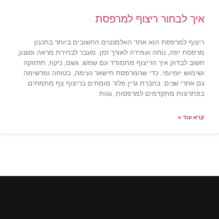
איך לבחור ריצוף למרפסת
ריצוף למרפסת הוא אחד האלמנטים החשובים ביותר בתכנון
מרפסת יפה, נוחה ועמידה לאורך זמן. מעבר לבחירת מראה וסגנון,
חשוב לבדוק איך הריצוף מתמודד עם שמש, גשם, ניקוז, תחזוקה
ושימוש יומיומי, כדי שהמרפסת תישאר נעימה, בטוחה ומרשימה
גם אחרי שנים. בחברת גרין פלור מומחים בריצוף צף מתמחים
בפתרונות מתקדמים למרפסות, גגות
קרא עוד »