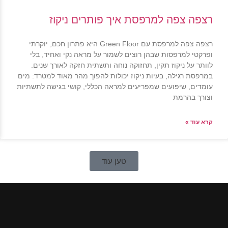
רצפה צפה למרפסת איך פותרים ניקוז
רצפה צפה למרפסת עם Green Floor היא פתרון חכם, יוקרתי
ופרקטי למרפסות שבהן רוצים לשמור על מראה נקי ואחיד, בלי
לוותר על ניקוז תקין, תחזוקה נוחה ותשתית חזקה לאורך שנים.
במרפסת רגילה, בעיות ניקוז יכולות להפוך מהר מאוד למטרד: מים
עומדים, שיפועים שמפריעים למראה הכללי, קושי בגישה לתשתיות
וצורך בהרמת
קרא עוד »
טען עוד