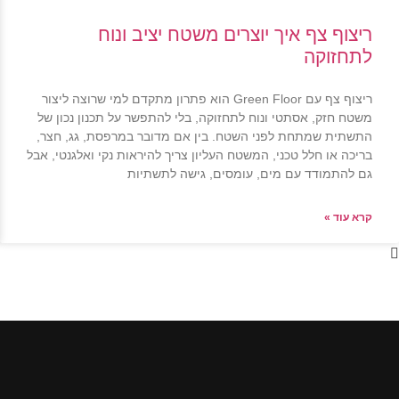
ריצוף צף איך יוצרים משטח יציב ונוח
לתחזוקה
ריצוף צף עם Green Floor הוא פתרון מתקדם למי שרוצה ליצור
משטח חזק, אסתטי ונוח לתחזוקה, בלי להתפשר על תכנון נכון של
התשתית שמתחת לפני השטח. בין אם מדובר במרפסת, גג, חצר,
בריכה או חלל טכני, המשטח העליון צריך להיראות נקי ואלגנטי, אבל
גם להתמודד עם מים, עומסים, גישה לתשתיות
קרא עוד »