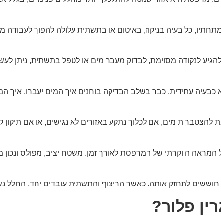
תיו, כל בעיה בניקוז, באיטום או בתשתית עלולה להפוך לעבודה מו
ע לנקודה מסוימת, לבדוק מעבר מים או לטפל בתשתית, ניתן לעשות זא
 כבעיה עתידית. כבר בשלב הבדיקה בוחנים איך המים יעברו, איך המש
 להצטברות מים, אם לכלוך נתקע באזורים לא נגישים, או אם תיקון ק
על המראה היוקרתי של המרפסת לאורך זמן. משטח יציב, מפולס ונכון 
שים לתחזק אותה. כאשר הריצוף והתשתית עובדים יחד, החלל נשאר 
ין פלור?