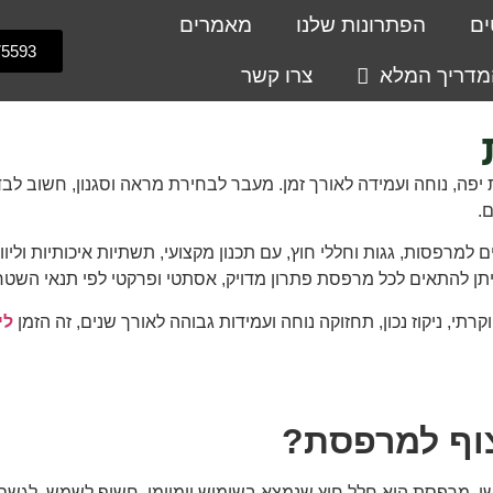
ים
הפתרונות שלנו
מאמרים
75593
מדריך המלא
צרו קשר
ה, נוחה ועמידה לאורך זמן. מעבר לבחירת מראה וסגנון, חשוב לבדו
.
רפסות, גגות וחללי חוץ, עם תכנון מקצועי, תשתיות איכותיות ולי
יתן להתאים לכל מרפסת פתרון מדויק, אסתטי ופרקטי לפי תנאי השטח
י, ניקוז נכון, תחזוקה נוחה ועמידות גבוהה לאורך שנים, זה הזמן
לי
צוף למרפסת?
 מרפסת היא חלל חוץ שנמצא בשימוש יומיומי, חשוף לשמש, לגשם, ללח