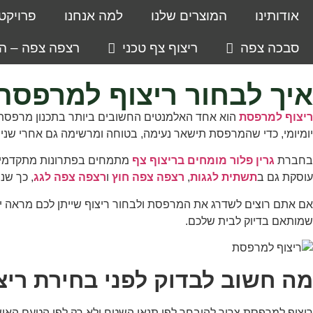
אודותינו
המוצרים שלנו
למה אנחנו
פרויקט
סבכה צפה
ריצוף צף טכני
רצפה צפה – ה
איך לבחור ריצוף למרפסת
ריצוף למרפסת
הוא אחד האלמנטים החשובים ביותר בתכנון מרפסת יפ
יומיומי, כדי שהמרפסת תישאר נעימה, בטוחה ומרשימה גם אחרי שנים
בחברת
גרין פלור מומחים בריצוף צף
מתמחים בפתרונות מתקדמים למ
עוסקת גם ב
תשתית לגגות
,
רצפה צפה חוץ
ו
רצפה צפה לגג
, כך שנ
אם אתם רוצים לשדרג את המרפסת ולבחור ריצוף שייתן לכם מראה יוקרת
שמותאם בדיוק לבית שלכם.
מה חשוב לבדוק לפני בחירת רי
ריצוף למרפסת צריך להיבחר לפי תנאי השטח ולא רק לפי הטעם האישי.